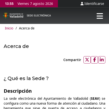
13:55
Viernes 7 agosto 2026
Identificarse
Tog
Inicio
/
Acerca de
Acerca de
Compartir
Compartir
Compar
Com
en
en
en
Twitter
Faceb
Lin
¿ Qué es la Sede ?
Descripción
La sede electrónica del Ayuntamiento de Valladolid (
SEAV
) se
configura como una nueva forma de atención al ciudadano. Una
herramienta que sirve de puerta de acceso a ciudadanos y