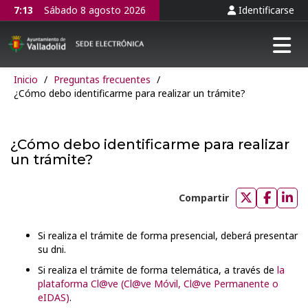
7:13
Sábado 8 agosto 2026
Identificarse
Tog
Inicio
/
Preguntas frecuentes
/
¿Cómo debo identificarme para realizar un trámite?
¿Cómo debo identificarme para realizar
un trámite?
Compartir
Compartir
Compar
Com
en
en
en
Si realiza el trámite de forma presencial, deberá presentar
Twitter
Faceb
Lin
su dni.
Si realiza el trámite de forma telemática, a través de
la
plataforma Cl@ve (Cl@ve Móvil, Cl@ve Permanente o
eIDAS)
.