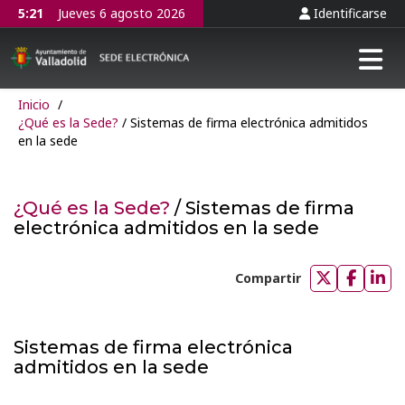
5:21
Jueves 6 agosto 2026
Identificarse
Tog
Inicio
/
¿Qué es la Sede?
/ Sistemas de firma electrónica admitidos
en la sede
¿Qué es la Sede?
/ Sistemas de firma
electrónica admitidos en la sede
Compartir
Compartir
Compar
Com
en
en
en
Twitter
Faceb
Lin
Sistemas de firma electrónica
admitidos en la sede