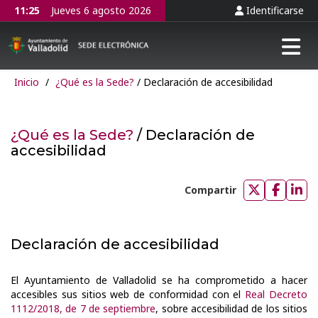
11:25
Jueves 6 agosto 2026
Identificarse
Tog
Inicio
/
¿Qué es la Sede?
/ Declaración de accesibilidad
¿Qué es la Sede?
/ Declaración de
accesibilidad
Compartir
Compartir
Compar
Com
en
en
en
Twitter
Faceb
Lin
Declaración de accesibilidad
El Ayuntamiento de Valladolid se ha comprometido a hacer
accesibles sus sitios web de conformidad con el
Real Decreto
1112/2018, de 7 de septiembre
, sobre accesibilidad de los sitios